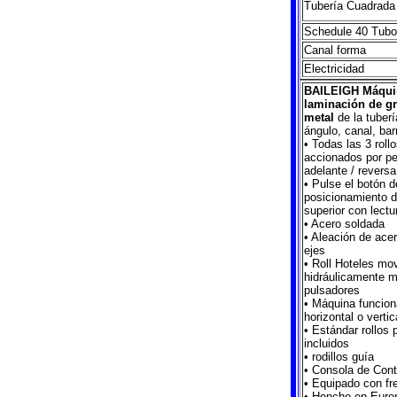
Tubería Cuadrada
Schedule 40 Tubo
Canal forma
Electricidad
BAILEIGH Máquin
laminación de gr
metal
de la tuberí
ángulo, canal, bar
• Todas las 3 roll
accionados por pe
adelante / reversa
• Pulse el botón d
posicionamiento de
superior con lectur
• Acero soldada
• Aleación de ace
ejes
• Roll Hoteles mo
hidráulicamente m
pulsadores
• Máquina funcion
horizontal o vertic
• Estándar rollos 
incluidos
• rodillos guía
• Consola de Cont
• Equipado con fr
• Hencho en Euro