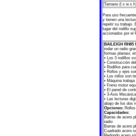
Tamano (l x w x h
Para uso frecuente
y tienen una lectur
repetir su trabajo
lugar del rodillo su
accionados por el
BAILEIGH RH85 M
rodar un radio gra
formas planasr, et
• Los 3 rodillos 
• Construcción de
• Rodillos para cu
• Rollos y ejes so
• Los rollos son t
• Máquina trabaja 
• Freno motor equ
• El panel de cont
• 3-Axis Mecánica
• Las lecturas dig
abajo de los dos ro
Opciones:
Rollos 
Capacidades:
Barras de acero pl
radio
Barras de acero pl
Cuadrado acero só
Redondo acero sól