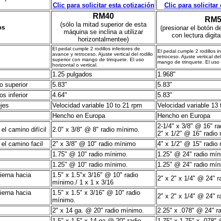
Clic para solicitar esta cotización
Clic para solicitar
RM40
RM5
(sólo la mitad superior de esta
os
(presionar el botón de
máquina se inclina a utilizar
con lectura digita
horizontalmentee)
El pedal cumple 2 rodillos inferiores de
El pedal cumple 2 rodillos i
avance y retroceso. Ajuste vertical del rodillo
retroceso. Ajuste vertical del
superior con mango de trinquete. El uso
mango de trinquete. El uso h
horizontal o vertical.
1.25 pulgados
1.968"
lo superior
5.83"
5.83"
os inferior
4.64"
5.83"
ejes
Velocidad variable 10 to 21 rpm
Velocidad variable 13
Hencho en Europa
Hencho en Europa
2-1/4" x 3/8" @ 16" r
el camino difícil
2.0" x 3/8" @ 8" radio mínimo.
2" x 1/2" @ 16" radio
el camino facil
2" x 3/8" @ 10" radio mínimo
4" x 1/2" @ 15" radio
1.75" @ 10" radio mínimo.
1.25" @ 24" radio mín
1.25" @ 10" radio mínimo.
1.25" @ 24" radio mín
ierna hacia
1.5" x 1.5"x 3/16" @ 10" radio
2" x 2" x 1/4" @ 24" 
mínimo./ 1 x 1 x 3/16
ierna hacia
1.5" x 1.5" x 3/16" @ 10" radio
2" x 2" x 1/4" @ 24" 
mínimo.
2" x 14 ga. @ 20" radio mínimo.
2.25" x .078" @ 24" r
1.5" x 1.5" x 14 ga @ 20" radio
1.75" x 1.75" x .078" 