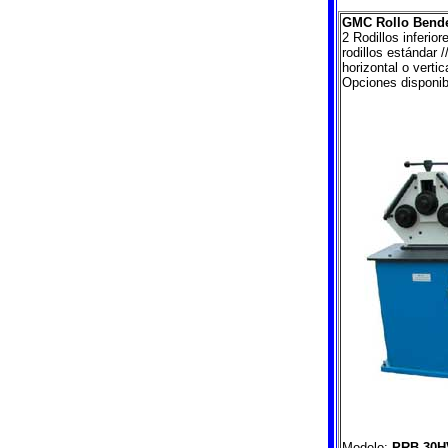
GMC Rollo Bende
2 Rodillos inferio
rodillos estándar 
horizontal o vertic
Opciones disponib
Modelo:
PRB-30H