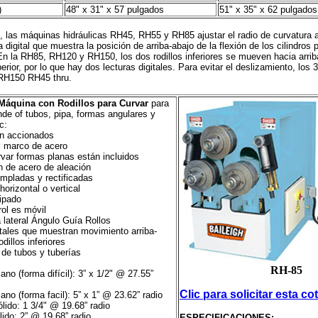
)
48" x 31" x 57 pulgados
51" x 35" x 62 pulgados
, las máquinas hidráulicas RH45, RH55 y RH85 ajustar el radio de curvatura 
a digital que muestra la posición de arriba-abajo de la flexión de los cilindros
. En la RH85, RH120 y RH150, los dos rodillos inferiores se mueven hacia arrib
perior, por lo que hay dos lecturas digitales. Para evitar el deslizamiento, los 3
 RH150 RH45 thru.
áquina con Rodillos para Curvar
para
nde of tubos, pipa, formas angulares y
c:
son accionados
l marco de acero
rvar formas planas están incluidos
n de acero de aleación
empladas y rectificadas
horizontal o vertical
ipado
rol es móvil
 lateral Ángulo Guía Rollos
itales que muestran movimiento arriba-
dillos inferiores
de tubos y tuberías
RH-85
ano (forma difícil): 3” x 1/2" @ 27.55”
Clic para solicitar esta co
ano (forma facil): 5” x 1” @ 23.62” radio
lido: 1 3/4" @ 19.68” radio
ido: 2” @ 19.68” radio
ESPECIFICACIONES: