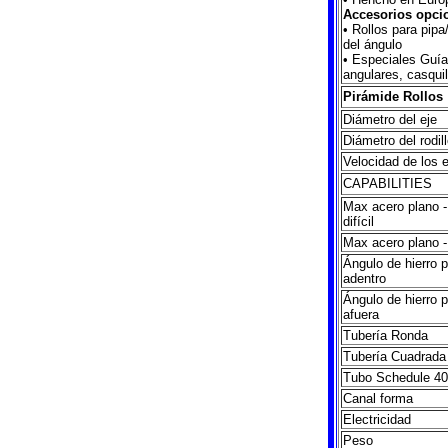
Accesorios opci
• Rollos para pipa
del ángulo
• Especiales Guía
angulares, casquil
Pirámide Rollos
Diámetro del eje
Diámetro del rodil
Velocidad de los 
CAPABILITIES
Max acero plano -
difícil
Max acero plano - 
Ángulo de hierro p
adentro
Ángulo de hierro p
afuera
Tubería Ronda
Tubería Cuadrada
Tubo Schedule 4
Canal forma
Electricidad
Peso