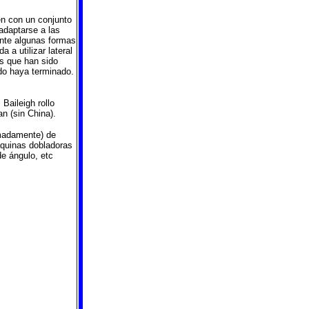
en con un conjunto
adaptarse a las
ente algunas formas
 a utilizar lateral
os que han sido
do haya terminado.
Baileigh rollo
n (sin China).
imadamente) de
máquinas dobladoras
e ángulo, etc