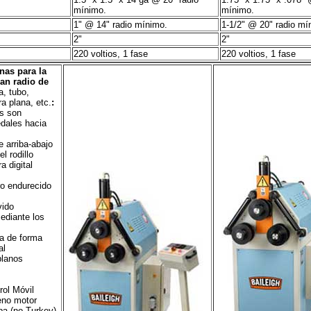
mínimo.
mínimo.
1" @ 14" radio mínimo.
1-1/2" @ 20" radio mí
2"
2"
220 voltios, 1 fase
220 voltios, 1 fase
as para la
an radio de
a, tubo,
ra plana, etc.
:
os son
dales hacia
e arriba-abajo
l rodillo
a digital
ro endurecido
vido
ediante los
a de forma
al
planos
rol Móvil
eno motor
pa (no Turkey)