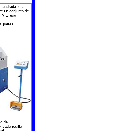
a cuadrada, etc.
uye un conjunto de
 // El uso
s partes.
co de
izado rodillo
tal.