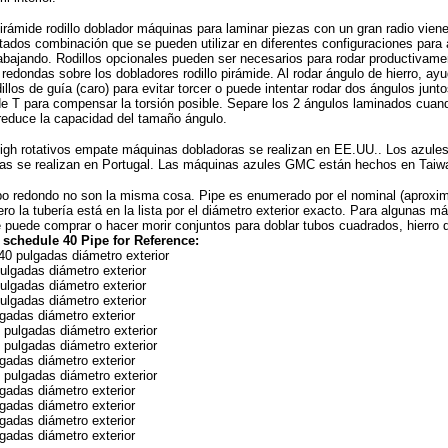
pirámide rodillo doblador máquinas para laminar piezas con un gran radio vien
tados combinación que se pueden utilizar en diferentes configuraciones para 
abajando. Rodillos opcionales pueden ser necesarios para rodar productivam
redondas sobre los dobladores rodillo pirámide. Al rodar ángulo de hierro, ayuda
illos de guía (caro) para evitar torcer o puede intentar rodar dos ángulos junt
e T para compensar la torsión posible. Separe los 2 ángulos laminados cuan
reduce la capacidad del tamaño ángulo.
eigh rotativos empate máquinas dobladoras se realizan en EE.UU.. Los azules 
as se realizan en Portugal. Las máquinas azules GMC están hechos en Taiwa
bo redondo no son la misma cosa. Pipe es enumerado por el nominal (aprox
pero la tubería está en la lista por el diámetro exterior exacto. Para algunas 
 puede comprar o hacer morir conjuntos para doblar tubos cuadrados, hierro d
 schedule 40 Pipe for Reference:
540 pulgadas diámetro exterior
pulgadas diámetro exterior
pulgadas diámetro exterior
pulgadas diámetro exterior
lgadas diámetro exterior
0 pulgadas diámetro exterior
0 pulgadas diámetro exterior
lgadas diámetro exterior
5 pulgadas diámetro exterior
lgadas diámetro exterior
lgadas diámetro exterior
lgadas diámetro exterior
lgadas diámetro exterior