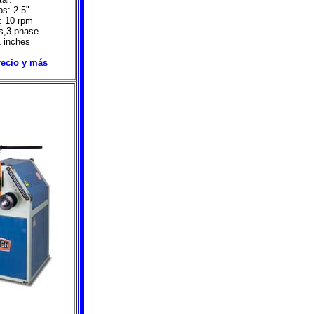
os: 2.5"
: 10 rpm
ts,3 phase
 inches
precio y más