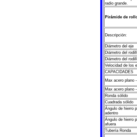
radio grande.
Pirámide de roll
Descripción:
Diámetro del eje
Diámetro del rodil
Diámetro del rodill
Velocidad de los 
CAPACIDADES
Max acero plano - 
Max acero plano - 
Ronda sólido
Cuadrada sólido
Ángulo de hierro p
adentro
Ángulo de hierro p
afuera
Tubería Ronda