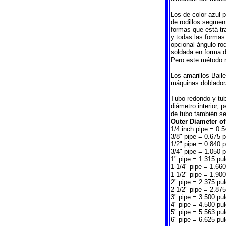
Los de color azul 
de rodillos segmen
formas que está tr
y todas las formas 
opcional ángulo rod
soldada en forma d
Pero este método 
Los amarillos Bail
máquinas doblador
Tubo redondo y tu
diámetro interior, 
de tubo también se
Outer Diameter of
1/4 inch pipe = 0.
3/8" pipe = 0.675 
1/2" pipe = 0.840 
3/4" pipe = 1.050 
1" pipe = 1.315 pu
1-1/4" pipe = 1.66
1-1/2" pipe = 1.90
2" pipe = 2.375 pu
2-1/2" pipe = 2.87
3" pipe = 3.500 pu
4" pipe = 4.500 pu
5" pipe = 5.563 pu
6" pipe = 6.625 pu