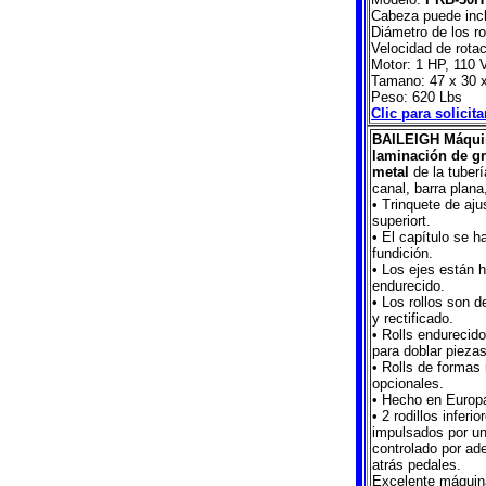
Cabeza puede incli
Diámetro de los ro
Velocidad de rota
Motor: 1 HP, 110 V
Tamano: 47 x 30 
Peso: 620 Lbs
Clic para solicit
BAILEIGH Máquin
laminación de gr
metal
de la tuberí
canal, barra plana
• Trinquete de ajus
superiort.
• El capítulo se 
fundición.
• Los ejes están 
endurecido.
• Los rollos son 
y rectificado.
• Rolls endurecid
para doblar pieza
• Rolls de formas
opcionales.
• Hecho en Europa
• 2 rodillos inferi
impulsados por un
controlado por ad
atrás pedales.
Excelente máquina