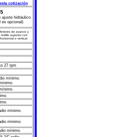
 esta cotización
5
 ajuste hidráulico
l es opcional)
nferiores de avance y
 rodillo superior con
orizontal o vertical.
 to 27 rpm
adio mínimo.
 mínimo.
 mínimo.
imo.
imo.
radio mínimo.
radio mínimo.
adio mínimo.
@ 24" radio