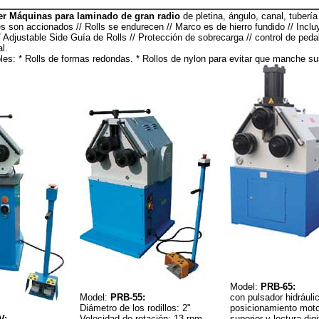
r Máquinas para laminado de gran radio
de pletina, ángulo, canal, tuberí
res son accionados // Rolls se endurecen // Marco es de hierro fundido // Incl
// Adjustable Side Guía de Rolls // Protección de sobrecarga // control de pedal
al.
les: * Rolls de formas redondas. * Rollos de nylon para evitar que manche su
Model:
PRB-65:
Model:
PRB-55:
con pulsador hidráuli
Diámetro de los rodillos: 2"
posicionamiento motor
V:
Velocidad de rotación: 13 rpm
superior y lectura digi