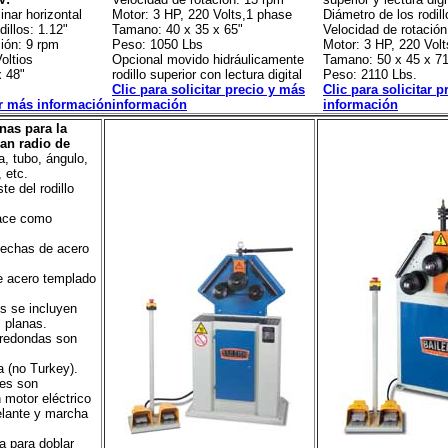
nar horizontal
Motor: 3 HP, 220 Volts,1 phase
Diámetro de los rodill
dillos: 1.12"
Tamano: 40 x 35 x 65"
Velocidad de rotación
ción: 9 rpm
Peso: 1050 Lbs
Motor: 3 HP, 220 Vol
oltios
Opcional movido hidráulicamente
Tamano: 50 x 45 x 71
x 48"
rodillo superior con lectura digital
Peso: 2110 Lbs.
Clic para solicitar precio y más
Clic para solicitar 
ar más información
información
información
as para la
an radio de
a, tubo, ángulo,
, etc.
te del rodillo
hace como
hechas de acero
de acero templado
os se incluyen
s planas.
 redondas son
 (no Turkey).
ores son
 motor eléctrico
elante y marcha
 para doblar