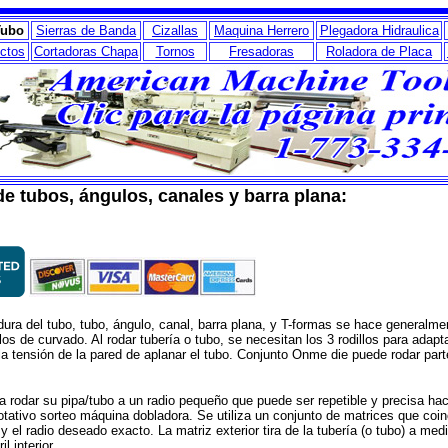
Tubo
Sierras de Banda
Cizallas
Maquina Herrero
Plegadora Hidraulica
ctos
Cortadoras Chapa
Tornos
Fresadoras
Roladora de Placa
e tubos, ángulos, canales y barra plana:
dura del tubo, tubo, ángulo, canal, barra plana, y T-formas se hace generalmen
llos de curvado. Al rodar tubería o tubo, se necesitan los 3 rodillos para adapt
la tensión de la pared de aplanar el tubo. Conjunto Onme die puede rodar part
a rodar su pipa/tubo a un radio pequeño que puede ser repetible y precisa ha
otativo sorteo máquina dobladora. Se utiliza un conjunto de matrices que coin
y el radio deseado exacto. La matriz exterior tira de la tubería (o tubo) a med
l interior.