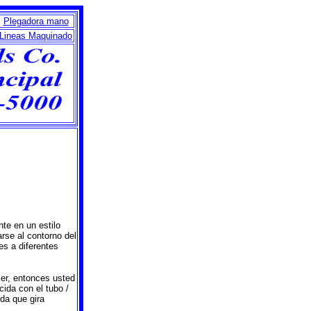
Plegadora mano
Lineas Maquinado
te en un estilo
arse al contorno del
es a diferentes
cer, entonces usted
cida con el tubo /
ida que gira