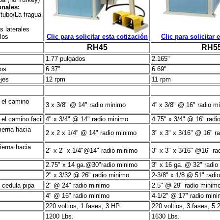
onales:
/tubo/La fragua
s laterales
los
Clic para solicitar esta cotización
Clic para solicitar 
RH45
RH5
1.77 pulgados
2.165"
los
6.37"
6.69"
ejes
12 rpm
11 rpm
 el camino
3 x 3/8" @ 14" radio minimo
4” x 3/8" @ 16" radio m
el camino facil
4" x 3/4" @ 14" radio minimo
4.75" x 3/4" @ 16" radi
ierna hacia
2 x 2 x 1/4" @ 14" radio minimo
3" x 3" x 3/16" @ 16" r
ierna hacia
2" x 2" x 1/4"@14" radio minimo
3" x 3" x 3/16" @16" ra
2.75" x 14 ga.@30"radio minimo
3" x 16 ga. @ 32" radio
2" x 3/32 @ 26" radio minimo
2-3/8" x 1/8 @ 51"
radi
0
cedula pipa
2" @ 24"
radio minimo
2.5" @ 29" radio minim
4" @ 16" radio minimo
4-1/2" @ 17" radio min
220 voltios, 1 fases, 3 HP
220 voltios, 3 fases, 5
1200 Lbs.
1630 Lbs.