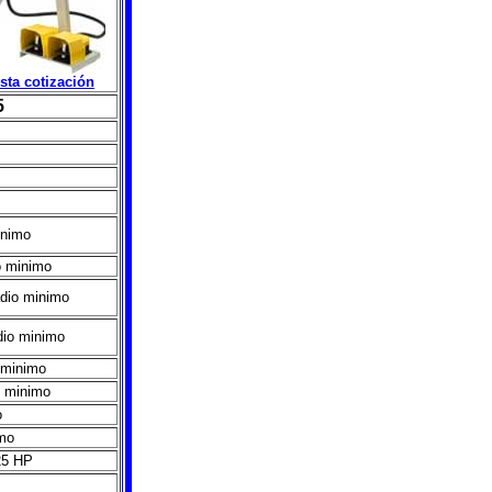
esta cotización
5
inimo
o minimo
adio minimo
dio minimo
 minimo
o minimo
o
imo
.25 HP